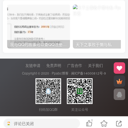
我与QQ的故事可以查QQ注册的时间
天下之事败于懒与私
友链申请
免责声明
广告合作
关于我们
Copyright © 2020 ·
Ppabc博客
·
闽ICP备14000812号-9
扫码加QQ群
关注公众号
0
评论已关闭