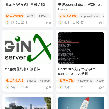
脚本IMAP方式批量删除邮件
安装openssl-devel报错Error:
Package
自动化运维
# 邮件
# IMAP
# 批量删除邮件
自动化运维
# openssl-devel
# y
8月5日 20:31
6月11日 09:57
0
1
tcp层负载均衡开源软件
Dockerfile执行rm提示rm:
cannot remove分析
自动化运维
# nginx
# stream
容器专题
# Dockerfile
# docker
5月4日 16:42
3月15日 15:21
0
0