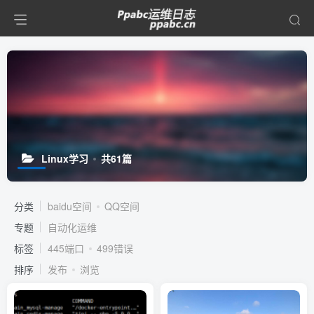
Linux学习
共61篇
分类
baidu空间
QQ空间
专题
自动化运维
标签
445端口
499错误
排序
发布
浏览