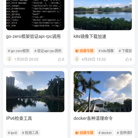
go-zero框架验证api-rpc调用
k8s镜像下载加速
# go-zero框架
# 验证api-rpc调用
# grpc
容器专题
# k8s镜像
# 下载加速
1月30日 20:02
4月29日 15:52
6
0
IPv6检查工具
docker各种清理命令
# ipv6
# 检测工具
容器专题
# docker
# 各种清理