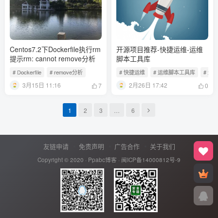
Centos7.2下Dockerfile执行rm
开源项目推荐-快捷运维-运维
提示rm: cannot remove分析
脚本工具库
# Dockerfile
# remove分析
# 快捷运维
# 运维脚本工具库
# 运
3月15日 11:16
2月26日 17:42
7
0
1
2
3
…
6
友链申请
免责声明
广告合作
关于我们
Copyright © 2020 ·
Ppabc博客
·
闽ICP备14000812号-9