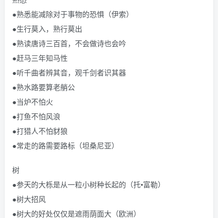
●熟悉能减除对于事物的恐惧（伊索）
●生行莫入，熟行莫出
●熟读唐诗三百首，不会做诗也会吟
●赶马三年知马性
●听千曲者辨其音，观千剑者识其器
●熟水路要算老艄公
●当炉不怕火
●打鱼不怕风浪
●打猎人不怕豺狼
●常走的路需要路标（坦桑尼亚）
树
●参天的大栎是从一粒小树种长起的（托•富勒）
●树大招风
●树大的好处仅仅是遮雨荫面大（欧洲）