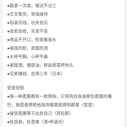
●鞋拿一次准，帽试不过三
●交叉售货，穿插接待
●包装见线，功夫自见
●会卖会修，买卖不丢
●商品不开口，检查看苗头
●唱戏的腔，卖面的汤
●大秤平胸，小秤平鼻
●紧提酒，慢提油，称盐称菜秤抬头
●买卖赚钱，总得三年（日本）
受恩受制
●每一种恩惠都有一枚倒钩，它将钩住吞食那份恩惠的嘴
巴，施恩者想把他拖到哪里就得到那里（堂恩）
●接受恩惠等于出卖自己（西拉斯）
●处怨易，处恩难（清•申涵光）