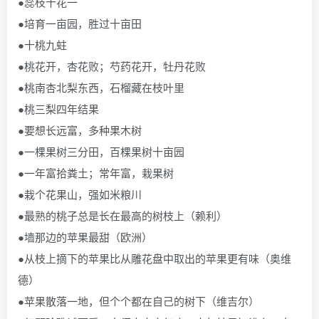
●蕊枝十花一
●培育一亩园，胜过十亩田
●十桃九蛀
●桃花开，杏花败；芍药花开，牡丹花败
●桃南杏北梨东西，石榴藏在枝叶里
●桃三梨四年结果
●要想长远富，多种果木树
●一棵果树三分田，百棵果树十亩园
●一年富拾粪土；常年富，栽果树
●栽个花果山，强如米粮川
●最熟的桃子总是长在最高的树枝上（赖利）
●墙那边的苹果最甜（欧洲）
●从枝上摘下的苹果比从雕花盘中取出的苹果更有味（奥维
德）
●苹果散落一地，但个个都在自己的树下（维吉尔）