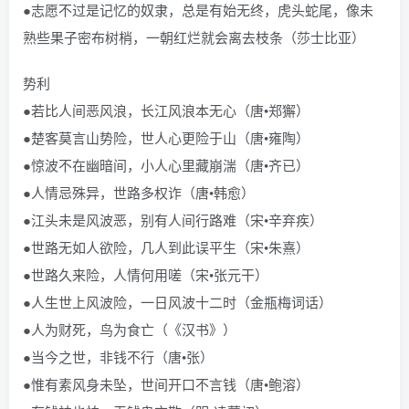
●志愿不过是记忆的奴隶，总是有始无终，虎头蛇尾，像未
熟些果子密布树梢，一朝红烂就会离去枝条（莎士比亚）
势利
●若比人间恶风浪，长江风浪本无心（唐•郑獬）
●楚客莫言山势险，世人心更险于山（唐•雍陶）
●惊波不在幽暗间，小人心里藏崩湍（唐•齐已）
●人情忌殊异，世路多权诈（唐•韩愈）
●江头未是风波恶，别有人间行路难（宋•辛弃疾）
●世路无如人欲险，几人到此误平生（宋•朱熹）
●世路久来险，人情何用嗟（宋•张元干）
●人生世上风波险，一日风波十二时（金瓶梅词话）
●人为财死，鸟为食亡（《汉书》）
●当今之世，非钱不行（唐•张）
●惟有素风身未坠，世间开口不言钱（唐•鲍溶）