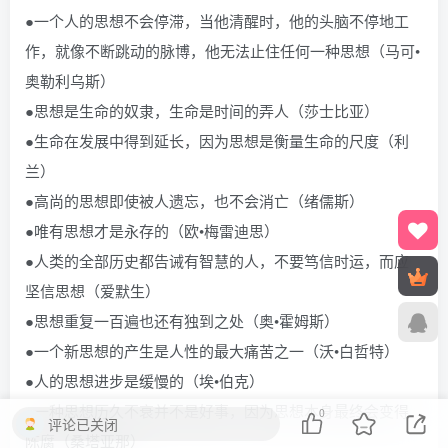
●一个人的思想不会停滞，当他清醒时，他的头脑不停地工
作，就像不断跳动的脉博，他无法止住任何一种思想（马可•
奥勒利乌斯）
●思想是生命的奴隶，生命是时间的弄人（莎士比亚）
●生命在发展中得到延长，因为思想是衡量生命的尺度（利
兰）
●高尚的思想即使被人遗忘，也不会消亡（绪儒斯）
●唯有思想才是永存的（欧•梅雷迪思）
●人类的全部历史都告诫有智慧的人，不要笃信时运，而应
坚信思想（爱默生）
●思想重复一百遍也还有独到之处（奥•霍姆斯）
●一个新思想的产生是人性的最大痛苦之一（沃•白哲特）
●人的思想进步是缓慢的（埃•伯克）
●一种思想历久不衰并不是好事，因为思想本身最终会变得
0
评论已关闭
陈腐（桑塔亚那）