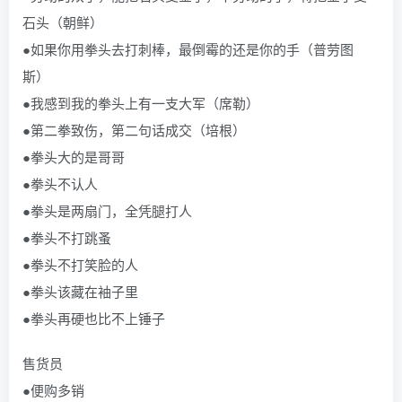
石头（朝鲜）
●如果你用拳头去打刺棒，最倒霉的还是你的手（普劳图
斯）
●我感到我的拳头上有一支大军（席勒）
●第二拳致伤，第二句话成交（培根）
●拳头大的是哥哥
●拳头不认人
●拳头是两扇门，全凭腿打人
●拳头不打跳蚤
●拳头不打笑脸的人
●拳头该藏在袖子里
●拳头再硬也比不上锤子
售货员
●便购多销