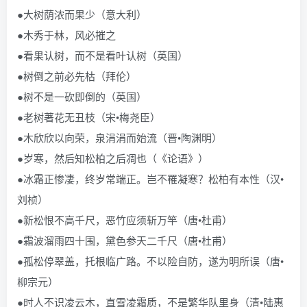
●大树荫浓而果少（意大利）
●木秀于林，风必摧之
●看果认树，而不是看叶认树（英国）
●树倒之前必先枯（拜伦）
●树不是一砍即倒的（英国）
●老树著花无丑枝（宋•梅尧臣）
●木欣欣以向荣，泉涓涓而始流（晋•陶渊明）
●岁寒，然后知松柏之后凋也（《论语》）
●冰霜正惨凄，终岁常端正。岂不罹凝寒？松柏有本性（汉•
刘桢）
●新松恨不高千尺，恶竹应须斩万竿（唐•杜甫）
●霜波溜雨四十围，黛色参天二千尺（唐•杜甫）
●孤松停翠盖，托根临广路。不以险自防，遂为明所误（唐•
柳宗元）
●时人不识凌云木，直雪凌霜质，不是繁华队里身（清•陆惠