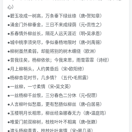
心）
●碧玉妆成一树高，万条垂下绿丝绦（唐•贺知章）
●涌金门外柳垂金，三日不来成绿荫（元•贡性之）
●系春情外柳丝长，隔花人远天涯近（明•吴承恩）
●城中桃李须臾尽，争似垂杨地限时（唐•刘禹锡）
●柳树虽然柔弱，却能将别的树木缠绕（欧洲）
●昔我往矣，杨柳依依；今我来思，雨雪霏霏（诗经）
●月上柳梢头，人约黄昏后（宋•欧阳修）
●杨柳杏花时节，几多情？（五代•毛熙震）
●一丝柳，一寸柔情（宋•吴文英）
●一丝杨柳千丝恨，三分春色二分休（元•倪瓒）
●人言柳叶似愁眉，更有愁肠似柳丝（唐•白居易）
●玉楼明月长相思，柳丝经枭娜春无力（唐•温庭筠）
●唯爱门前双柳树，枝枝叶叶不相离（唐•张籍）
●渡头杨柳青青，枝枝叶叶离情（宋•晏几道）