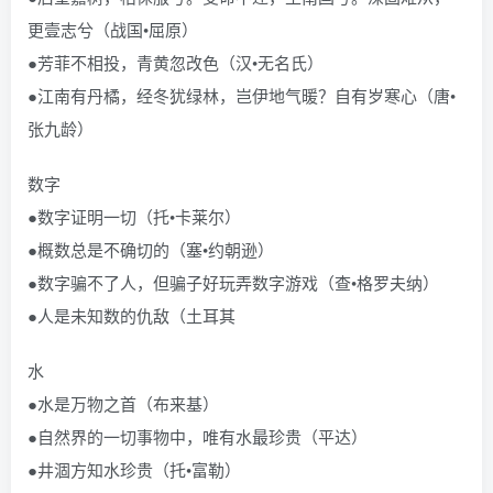
更壹志兮（战国•屈原）
●芳菲不相投，青黄忽改色（汉•无名氏）
●江南有丹橘，经冬犹绿林，岂伊地气暖？自有岁寒心（唐•
张九龄）
数字
●数字证明一切（托•卡莱尔）
●概数总是不确切的（塞•约朝逊）
●数字骗不了人，但骗子好玩弄数字游戏（查•格罗夫纳）
●人是未知数的仇敌（土耳其
水
●水是万物之首（布来基）
●自然界的一切事物中，唯有水最珍贵（平达）
●井涸方知水珍贵（托•富勒）