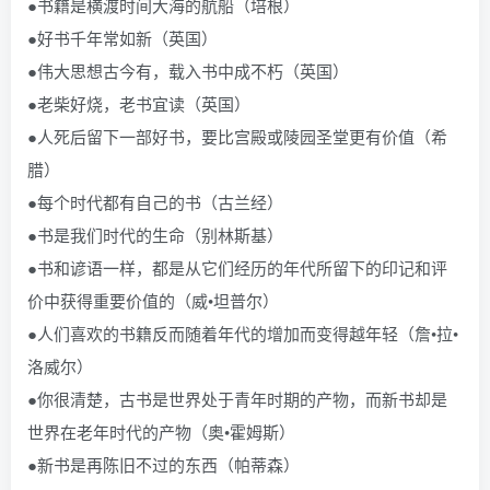
●书籍是横渡时间大海的航船（培根）
●好书千年常如新（英国）
●伟大思想古今有，载入书中成不朽（英国）
●老柴好烧，老书宜读（英国）
●人死后留下一部好书，要比宫殿或陵园圣堂更有价值（希
腊）
●每个时代都有自己的书（古兰经）
●书是我们时代的生命（别林斯基）
●书和谚语一样，都是从它们经历的年代所留下的印记和评
价中获得重要价值的（威•坦普尔）
●人们喜欢的书籍反而随着年代的增加而变得越年轻（詹•拉•
洛威尔）
●你很清楚，古书是世界处于青年时期的产物，而新书却是
世界在老年时代的产物（奥•霍姆斯）
●新书是再陈旧不过的东西（帕蒂森）