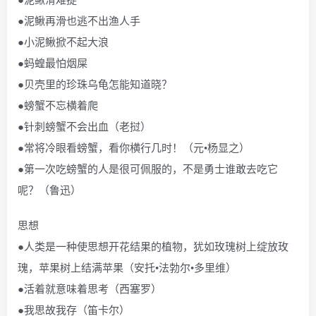
●泥鳅再滑也逃不出渔人手
●小泥鳅掀不起大浪
●蚂蝗最怕烟屎
●贝壳里的珍珠乌龟怎能知道晓？
●螃蟹不忘横着爬
●针刺螃蟹不会出血（老挝）
●常将冷眼看螃蟹，看你横行几时！（元•杨显之）
●第一次吃螃蟹的人是很可佩服的，不是勇士谁敢去吃它
呢？（鲁迅）
思想
●人类是一种使思想开花结果的植物，犹如玫瑰树上绽放玫
瑰，苹果树上结满苹果（安托•法勃尔•多里维）
●活着就意味着思考（西塞罗）
●我思故我存（笛卡尔）