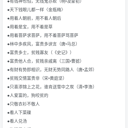
●有钱神也怕，无钱鬼亦欺（明•凌蒙初）
●天下钱眼儿都一样〈金瓶梅〉
●用着人朝前，用不着人朝后
●用着是宝，用不着是草
●用着菩萨求菩萨，用不着菩萨骂菩萨
●林中多疾风，富贵多谀言（唐•马总）
●富贵多士，贫贱寡友（《史记》）
●富贵他人合，贫贱亲戚离（三国•曹摅）
●有财有势即相识，无财无势同路人（唐•孟郊）
●贫贱交情富贵非（宋•黄庭坚）
●只喜添锦上之花，谁肯送雪中之炭（清•李渔）
●人爱富的，狗咬贫的
●只敬衣衫不敬人
●看人下菜碟
●看人兑汤