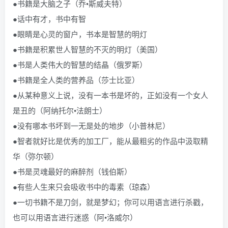
●书籍是大脑之子（乔•斯威夫特）
●话中有才，书中有智
●眼睛是心灵的窗户，书本是智慧的明灯
●书籍是积累世人智慧的不灭的明灯（美国）
●书是人类伟大的智慧的结晶（俄罗斯）
●书籍是全人类的营养品（莎士比亚）
●从某种意义上说，没有一本书是坏的，正如没有一个女人
是丑的（阿纳托尔•法朗士）
●没有哪本书坏到一无是处的地步（小普林尼）
●智者就好比是优秀的加工厂，能从最粗劣的作品中汲取精
华（弥尔顿）
●书是灵魂最好的麻醉剂（钱伯斯）
●有些人生来只会吸收书中的毒素（琼森）
●一切书籍不是刀剑，就是梦幻；你可以用语言进行杀戳，
也可以用语言进行迷惑（阿•洛威尔）