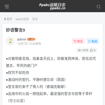
首页
baidu空间
正文
妙语警言9
admin
关注
私信
12月7日 13:36发布
1475
0
●对着明香宝烛，指着皇天后土，财着鬼戮神诛，若信这咒
盟言，早死的绝门户
●财咒不如吃肉
●激动时的誓约，平静时便忘却（英国）
●誓言是约束不了情人的（索福克勒斯）
●血液中的火焰一燃烧起来，最坚强的誓言也就等于草杆
（莎士比亚）