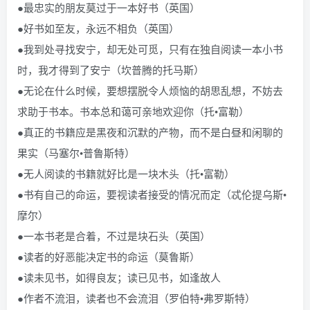
●最忠实的朋友莫过于一本好书（英国）
●好书如至友，永远不相负（英国）
●我到处寻找安宁，却无处可觅，只有在独自阅读一本小书
时，我才得到了安宁（坎普腾的托马斯）
●无论在什么时候，要想摆脱令人烦恼的胡思乱想，不妨去
求助于书本。书本总和蔼可亲地欢迎你（托•富勒）
●真正的书籍应是黑夜和沉默的产物，而不是白昼和闲聊的
果实（马塞尔•普鲁斯特）
●无人阅读的书籍就好比是一块木头（托•富勒）
●书有自己的命运，要视读者接受的情况而定（忒伦提乌斯•
摩尔）
●一本书老是合着，不过是块石头（英国）
●读者的好恶能决定书的命运（莫鲁斯）
●读未见书，如得良友；读已见书，如逢故人
●作者不流泪，读者也不会流泪（罗伯特•弗罗斯特）