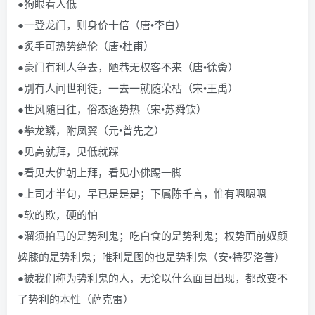
●狗眼看人低
●一登龙门，则身价十倍（唐•李白）
●炙手可热势绝伦（唐•杜甫）
●豪门有利人争去，陋巷无权客不来（唐•徐夤）
●别有人间世利徒，一去一就随荣枯（宋•王禹）
●世风随日往，俗态逐势热（宋•苏舜钦）
●攀龙鳞，附凤翼（元•曾先之）
●见高就拜，见低就踩
●看见大佛朝上拜，看见小佛踢一脚
●上司才半句，早已是是是；下属陈千言，惟有嗯嗯嗯
●软的欺，硬的怕
●溜须拍马的是势利鬼；吃白食的是势利鬼；权势面前奴颜
婢膝的是势利鬼；唯利是图的也是势利鬼（安•特罗洛普）
●被我们称为势利鬼的人，无论以什么面目出现，都改变不
了势利的本性（萨克雷）