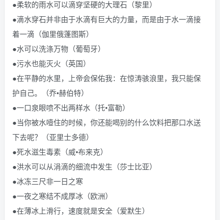
●柔软的雨水可以滴穿坚硬的大理石（黎里）
●滴水穿石并非由于水滴有巨大的力量，而是由于水一滴接
着一滴（伽里俄蓬图斯）
●水可以洗涤万物（葡萄牙）
●污水也能灭火（英国）
●在平静的水里，上帝会保佑我：在惊涛骇浪里，我只能保
护自己。（乔•赫伯特）
●一口泉眼喷不出两样水（托•富勒）
●当你被水噎住的时候，你还能喝别的什么饮料把那口水送
下去呢？（亚里士多德）
●死水滋生毒素（威•布来克）
●洪水可以从涓滴的细流中发生（莎士比亚）
●冰冻三尺非一日之寒
●一夜之寒结不成厚冰（欧洲）
●在薄冰上滑行，速度就是安全（爱默生）