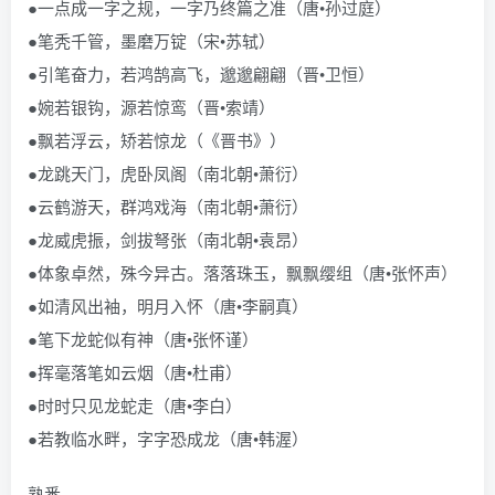
●一点成一字之规，一字乃终篇之准（唐•孙过庭）
●笔秃千管，墨磨万锭（宋•苏轼）
●引笔奋力，若鸿鹄高飞，邈邈翩翩（晋•卫恒）
●婉若银钩，源若惊鸾（晋•索靖）
●飘若浮云，矫若惊龙（《晋书》）
●龙跳天门，虎卧凤阁（南北朝•萧衍）
●云鹤游天，群鸿戏海（南北朝•萧衍）
●龙威虎振，剑拔弩张（南北朝•袁昂）
●体象卓然，殊今异古。落落珠玉，飘飘缨组（唐•张怀声）
●如清风出袖，明月入怀（唐•李嗣真）
●笔下龙蛇似有神（唐•张怀谨）
●挥毫落笔如云烟（唐•杜甫）
●时时只见龙蛇走（唐•李白）
●若教临水畔，字字恐成龙（唐•韩渥）
熟悉