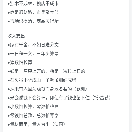
●独木不成林，独店不成市
●商是通财路，市是聚宝盆
●市场识得清，商品买得精
收入支出
●家有千金，不如日进分文
●一日积一文，三年头算晕
●淖数怕长算
●钱是一厘厘上万的，粮是一粒粒上石的
●石头虽小垒成山，羊毛虽细织成毯
●从未有人因为赚钱而身败名裂的（欧洲）
●光会赚钱不会算计，即使有了钱也留不住（托•富勒）
●小数怕长算，零数怕整算
●零钱怕总数，总数怕零拿
●量材而用，量入为出（法国）