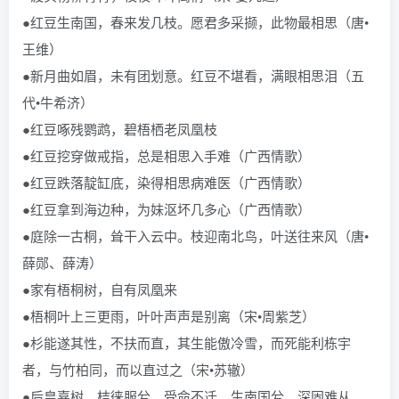
●红豆生南国，春来发几枝。愿君多采撷，此物最相思（唐•
王维）
●新月曲如眉，未有团划意。红豆不堪看，满眼相思泪（五
代•牛希济）
●红豆啄残鹦鹉，碧梧栖老凤凰枝
●红豆挖穿做戒指，总是相思入手难（广西情歌）
●红豆跌落靛缸底，染得相思病难医（广西情歌）
●红豆拿到海边种，为妹沤坏几多心（广西情歌）
●庭除一古桐，耸干入云中。枝迎南北鸟，叶送往来风（唐•
薛郧、薛涛）
●家有梧桐树，自有凤凰来
●梧桐叶上三更雨，叶叶声声是别离（宋•周紫芝）
●杉能遂其性，不扶而直，其生能傲冷雪，而死能利栋宇
者，与竹柏同，而以直过之（宋•苏辙）
●后皇嘉树，桔徕服兮。受命不迁，生南国兮。深固难从，