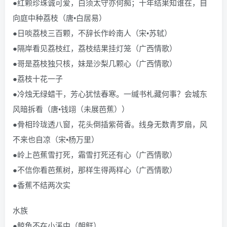
●红颗珍珠诚可爱，白须太守亦何痴；十年结果知谁在，自
向庭中种荔枝（唐•白居易）
●日啖荔枝三百颗，不辞长作岭南人（宋•苏轼）
●隔岸看见荔枝红，荔枝结果挂灯笼（广西情歌）
●哥是荔枝独只核，妹是沙梨几颗心（广西情歌）
●荔枝十花一子
●冷烛无绿蜡干，芳心犹怯春寒。一缄书札藏何事？会城东
风暗拆看（唐•钱翊（未展芭蕉））
●骨相玲珑透八窗，花头倒插紫荷香。线身无数青罗扇，风
不来也自凉（宋•杨万里）
●岭上芭蕉雪打死，霜雪打死还有心（广西情歌）
●不信你看芭蕉树，那样生得两样心（广西情歌）
●香蕉不结两次实
水族
●鲸鱼不在小溪中（朝鲜）