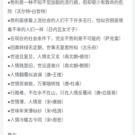
●势利是一种不知不觉加剧的流行病，但却很少有致命的危
险（沃尔特•白哲特）
●势利驱使着上流社会的人们干下许多丑行，恰似穷困驱使
着不幸的人们一样〈日内瓦女才子〉
●在现在的社会条件下，完全不势利是不可能的（萨克雷）
●回黄转绿无定期，世事无复君所知〈古乐府〉
●世途旦复旦，人情玄又玄（南北朝•瘐信）
●人情贱恩旧，世议逐衰兴（南北朝•鲍照）
●人情翻覆似波澜（唐•王维）
●世情恶衰歇，万事随转烛（唐•杜甫）
●行路难，不在水不在山，只在人情反覆间（唐•白居易）
●世情薄，人情恶（宋•唐婉）
●世味年来薄似纱（宋•陆游）
●人情冷暖古今同（宋•周密）
势力