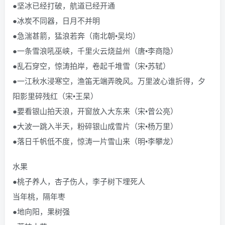
●坚冰已经打破，航道已经开通
●冰炭不同器，日月不并明
●急湍甚箭，猛浪若奔（南北朝•吴均）
●一条雪浪吼巫峡，千里火云烧益州（唐•李商隐）
●乱石穿空，惊涛拍岸，卷起千堆雪（宋•苏轼）
●一江秋水浸寒空，渔笛无端弄晚风。万里波心谁折得，夕
阳影里碎残红（宋•王杲）
●要看银山拍天浪，开窗放入大东来（宋•曾公亮）
●大波一跳入半天，粉碎银山成雪片（宋•杨万里）
●落日千帆低不度，惊涛一片雪山来（明•李攀龙）
水果
●桃子养人，杏子伤人，李子树下埋死人
当年桃，隔年枣
●地向阳，果树强