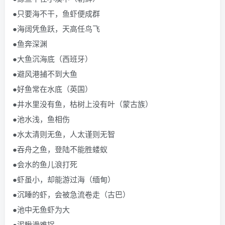
●只要海不干，鱼虾便成群
●海阔凭鱼跃，天高任鸟飞
●鱼奔深渊
●大鱼沉海底（西班牙）
●避风港捕不到大鱼
●好鱼常在水底（英国）
●井水里没有鱼，枯树上没有叶（蒙古族）
●池水浅，鱼相伤
●水太清则无鱼，人太谨则无智
●吞舟之鱼，登陆不能胜蝼蚁
●会水的鱼儿浪打死
●虾虽小，却能游过海（缅甸）
●沉睡的虾，会被急流卷走（古巴）
●池中无鱼虾为大
●泥鳅滑难捉