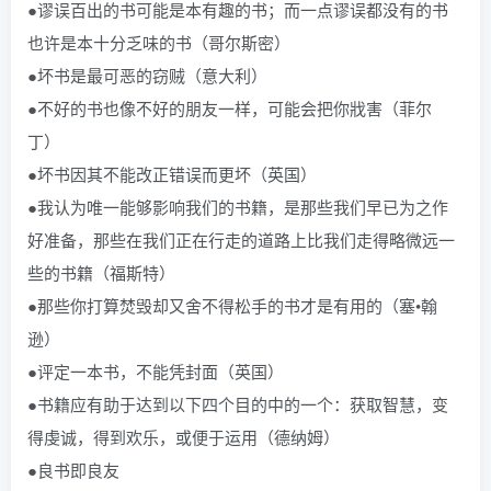
●谬误百出的书可能是本有趣的书；而一点谬误都没有的书
也许是本十分乏味的书（哥尔斯密）
●坏书是最可恶的窃贼（意大利）
●不好的书也像不好的朋友一样，可能会把你戕害（菲尔
丁）
●坏书因其不能改正错误而更坏（英国）
●我认为唯一能够影响我们的书籍，是那些我们早已为之作
好准备，那些在我们正在行走的道路上比我们走得略微远一
些的书籍（福斯特）
●那些你打算焚毁却又舍不得松手的书才是有用的（塞•翰
逊）
●评定一本书，不能凭封面（英国）
●书籍应有助于达到以下四个目的中的一个：获取智慧，变
得虔诚，得到欢乐，或便于运用（德纳姆）
●良书即良友