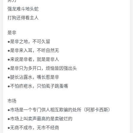
强龙难斗地头蛇
打狗还得看主人
是非
●是非之地，不可久留
●是非来入耳，不听自然无
●来说是非者，就是是非人
●是非只为多开口，烦恼皆因强出头
●腿长沾露水，嘴长惹是非
●不怕疥疮水，只怕虱子跳蚤嘴
市场
●市场是一个专门供人相互欺骗的处所（阿那卡西斯）
●市场上叫卖声最高的是卖破烂的
●无商不成市，无市不经商