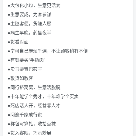
●大包化小包，生意更活套
●生意要成，为客参谋
●主随客便，货随人愿
●病生早晚，药售夜半
●货看对面
●宁可自己麻烦千遍，不让顾客稍有不便
●有钱要买“手指肉”
●卖马要管巴鞍子
●敬货如敬客
●同行挤窝窝，生意活脱脱
●十年能学个秀才，十年难学个买卖
●死店活人开，经营靠人才
●问遍千家成行家
●称包写算扎，收拾点抹
●货入客眼，巧示妙展