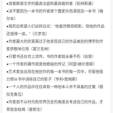
●读者群是文学的最高法庭和最高裁判者（别林斯基）
●决不要因为一本书的作者是个蠢家伙而漠视这一本书（梅
尔本）
●我死后希望人们这样议论：“他虽然罪恶昭彰，但他的作品
还值得一读。”（贝罗克）
●作家最大的欣喜莫过于他发现自己的作品被别的博学的作
家恭敬地引用（富兰克林）
●只要书还在世上流传，书的作者就永垂不朽（伯里）
●一个作家的著作就是他稳秘的传记（阿瑟•赫尔普斯）
●艺术家会出现在他创作的每一本书的每一页中，尽管他极
力想从书中消除自己的影子（亨利•詹姆斯）
●一个人的作品中往往具有一种他本人并不具备的庄重（德
拉克鲁瓦）
●作家若不从时代和世界历史的角度去考虑自己的作品，才
思就会枯竭（爱默生）