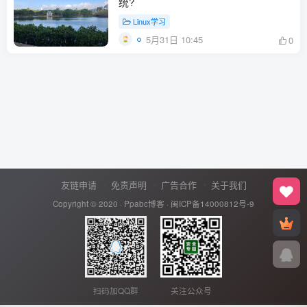
统?
Linux学习
5月31日 10:45
0
友链申请
免责声明
广告合作
关于我们
Copyright © 2020 ·
Ppabc博客
·
闽ICP备14000812号-9
扫码加QQ群
关注公众号