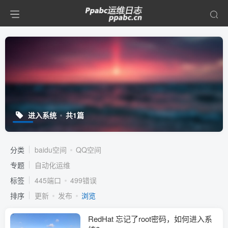
进入系统
共1篇
分类
baidu空间
QQ空间
专题
自动化运维
标签
445端口
499错误
排序
更新
发布
浏览
RedHat 忘记了root密码，如何进入系