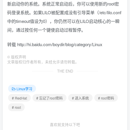
新启动你的系统。系统正常启动后，你可以使用新的root密
码登录系统。如果LILO被配置成没有引导菜单（/etc/lilo.conf
中的timeout值设为0），你仍然可以在LILO启动核心的一瞬
间，通过按任何一个键使启动过程暂停。
转载 http://hi.baidu.com/boydir/blog/category/Linux
©
版权声明
文章版权归作者所有，未经允许请勿转载。
THE END
Linux学习
# RedHat
# 忘记了root密码
# 进入系统
# root密码
# root
喜欢就支持以下吧