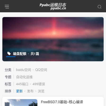
磁盘配额
共1篇
分类
baidu空间
QQ空间
专题
自动化运维
标签
445端口
499错误
排序
更新
发布
浏览
FreeBSD7.0基础–核心编译