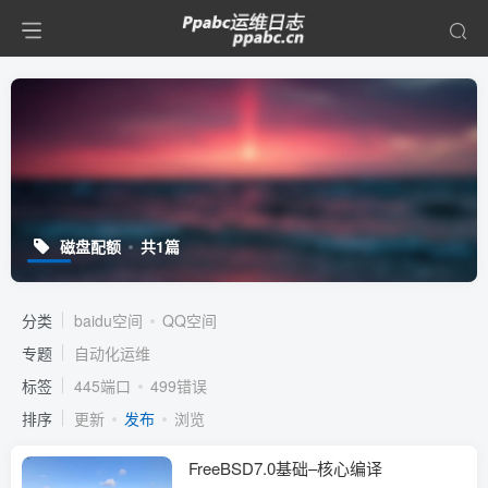
磁盘配额
共1篇
分类
baidu空间
QQ空间
专题
自动化运维
标签
445端口
499错误
排序
更新
发布
浏览
FreeBSD7.0基础–核心编译