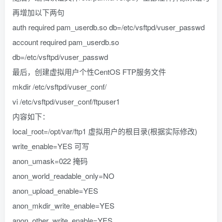
再增加以下两句
auth required pam_userdb.so db=/etc/vsftpd/vuser_passwd
account required pam_userdb.so
db=/etc/vsftpd/vuser_passwd
最后，创建虚拟用户个性CentOS FTP服务文件
mkdir /etc/vsftpd/vuser_conf/
vi /etc/vsftpd/vuser_conf/ftpuser1
内容如下：
local_root=/opt/var/ftp1 虚拟用户的根目录(根据实际修改)
write_enable=YES 可写
anon_umask=022 掩码
anon_world_readable_only=NO
anon_upload_enable=YES
anon_mkdir_write_enable=YES
anon_other_write_enable=YES