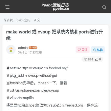
首页
baidu空间
正文
make world 或 cvsup 把系统内核和ports进行升
级
admin
关注
私信
3月8日 17:33发布
814
0
＃setenv “ftp: //cvsup2.cn.freebsd.org”
＃pkg_add -r cvsup-without-gui
当fetching完毕后，rehash一下，接着
＃cd /usr/share/examples/cvsup
＃vi ports-supfile
将里面ftp站点host值改为cvsup2.cn.freebsd.org，保存退