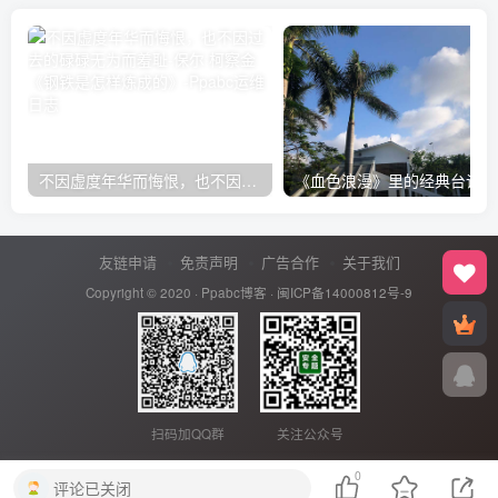
不因虚度年华而悔恨，也不因过去的碌碌无为而羞耻-保尔·柯察金 《钢铁是怎样炼成的》
《血色浪漫》里的经典台词
友链申请
免责声明
广告合作
关于我们
Copyright © 2020 ·
Ppabc博客
·
闽ICP备14000812号-9
扫码加QQ群
关注公众号
0
评论已关闭