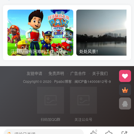
汪汪队-没有困难的工作，只有勇敢的狗狗
处处风景！
友链申请
免责声明
广告合作
关于我们
Copyright © 2020 ·
Ppabc博客
·
闽ICP备14000812号-9
扫码加QQ群
关注公众号
0
评论已关闭