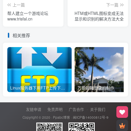
上一篇
下一篇
帮人建立一个游戏论坛
HTM或HTML图标变成无法
www.trisfal.cn
显示和识别的解决方法大全
相关推荐
Linux服务器下用FTP上传下载备份文件
万能邮箱登录的制作
友链申请
免责声明
广告合作
关于我们
Copyright © 2020 ·
Ppabc博客
·
闽ICP备14000812号-9