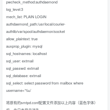
pwcheck_method:authdaemond
log_level:3
mech_list: PLAIN LOGIN
authdaemond_path:/usr/local/courier-
authlib/var/spool/authdaemon/socket
allow_plaintext: true
auxprop_plugin: mysql
sql_hostnames: localhost
sql_user: extmail
sql_passwd: extmail
sql_database: extmail
sql_select: select password from mailbox where
username=’%u’
将原有的smtpd.conf配置文件添加以上内容（蓝色字体）
后，此日志显示消失。