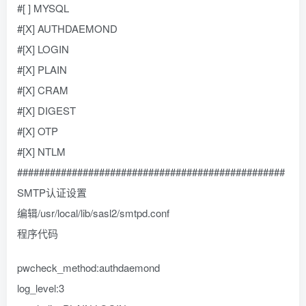
#[ ] MYSQL
#[X] AUTHDAEMOND
#[X] LOGIN
#[X] PLAIN
#[X] CRAM
#[X] DIGEST
#[X] OTP
#[X] NTLM
#################################################
SMTP认证设置
编辑/usr/local/lib/sasl2/smtpd.conf
程序代码
pwcheck_method:authdaemond
log_level:3