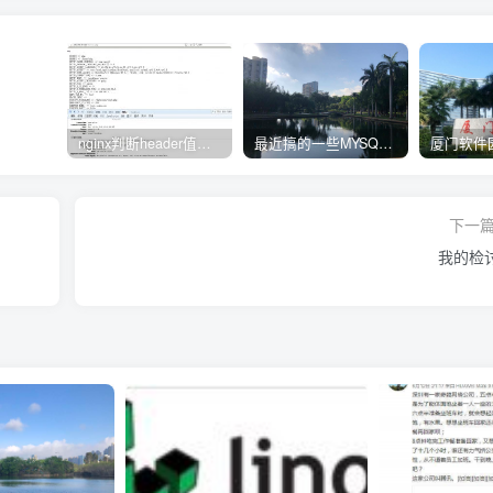
nginx判断header值转发不同upstream处理
最近搞的一些MYSQL相关的docker镜像
下一
我的检