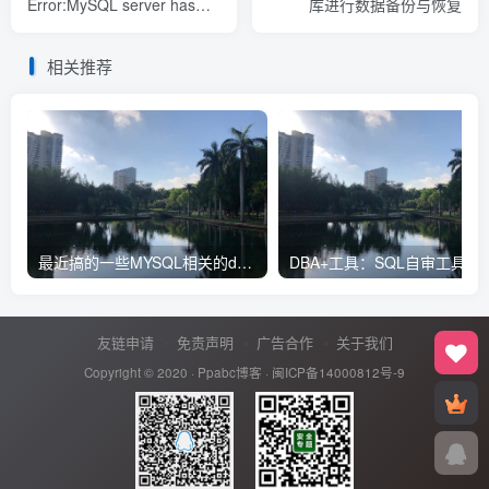
Error:MySQL server has
库进行数据备份与恢复
gone away错误
相关推荐
最近搞的一些MYSQL相关的docker镜像
友链申请
免责声明
广告合作
关于我们
Copyright © 2020 ·
Ppabc博客
·
闽ICP备14000812号-9