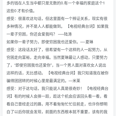
多的钱在人生当中都只是无数的0.有一个幸福的家庭这个1
这些0 才有价值。
感受：很喜欢这句话，但这里面有一个辨证关系，现实有很
多种情况，并不是人人都能做到。 【电视经典台词】如果我
一辈子穷困，你还会爱我吗？ —–陆涛
如果你一辈子努力，即使穷困我也还爱你。—-夏琳
感受：这段话太好了，很希望有一个这样的人一起努力，从
穷困走向富裕，走向幸福。当然夏琳最让人感动，只要努力
了，“即使穷困我也还爱你”，当一个男人面对喜欢女人说出
这样的话，无比感动。 【电视经典台词】我只知道我在被你
骗得团团转的时候心里是最满足的。—米莱
感受：对于这句话，我只能说人真是很奇妙！ 【电视经典台
词】有的时候人会摔一跤，趁这个机会应该回头看一看，看
看自己曾经走过的路，用不着匆匆忙忙往前走，也许你想明
白了以后你就会发现，前面的东西根本就不重要，该有的我