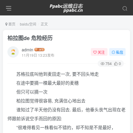
首页
baidu空间
正文
柏拉图de 危险经历
admin
关注
私信
11月19日 13:23发布
754
0
苏格拉底叫他到麦田走一次, 要不回头地走
在途中要摘一棵最大最好的麦穗
但只可以摘一次
柏拉图觉得很容易, 充满信心地出去
谁知过了半天他仍没有回去. 最后，他垂头丧气出现在老
师跟前诉说空手而回的原因:
“很难得看见一株看似不错的，却不知是不是最好，