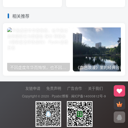
相关推荐
不因虚度年华而悔恨，也不因过去的碌碌无为而羞耻-保尔·柯察金 《钢铁是怎样炼成的》
《血色浪漫》里的经典台词
友链申请
免责声明
广告合作
关于我们
Copyright © 2020 ·
Ppabc博客
·
闽ICP备14000812号-9