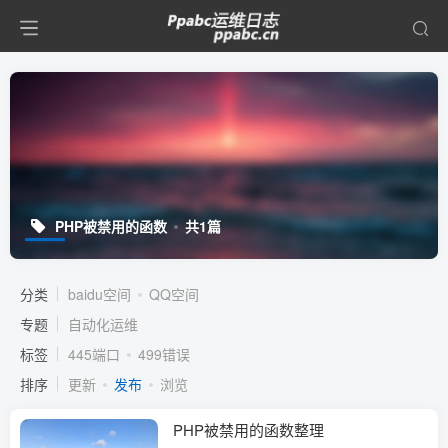
PHP被禁用的函数
共1篇
分类
baidu空间
QQ空间
专题
自动化运维
标签
445端口
499错误
排序
更新
发布
浏览
PHP被禁用的函数整理