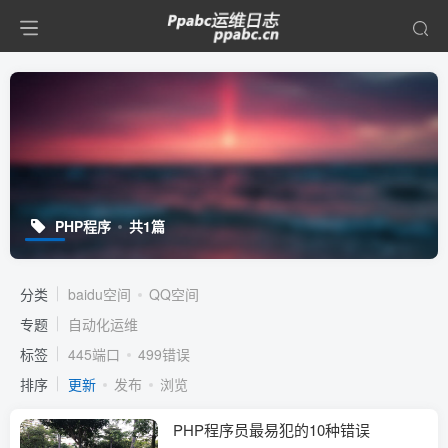
PHP程序
共1篇
分类
baidu空间
QQ空间
专题
自动化运维
标签
445端口
499错误
排序
更新
发布
浏览
PHP程序员最易犯的10种错误