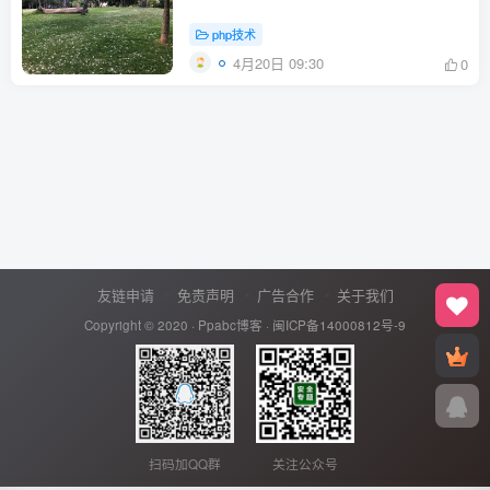
php技术
4月20日 09:30
0
友链申请
免责声明
广告合作
关于我们
Copyright © 2020 ·
Ppabc博客
·
闽ICP备14000812号-9
扫码加QQ群
关注公众号