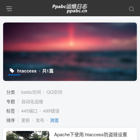
htaccess
共1篇
分类
baidu空间
QQ空间
专题
自动化运维
标签
445端口
499错误
排序
更新
发布
浏览
Apache下使用.htaccess防盗链设置