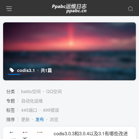
codis3.1
共1篇
分类
baidu空间
QQ空间
专题
自动化运维
标签
445端口
499错误
排序
更新
发布
浏览
codis3.0.3和3.0.4以及3.1有哪些改进