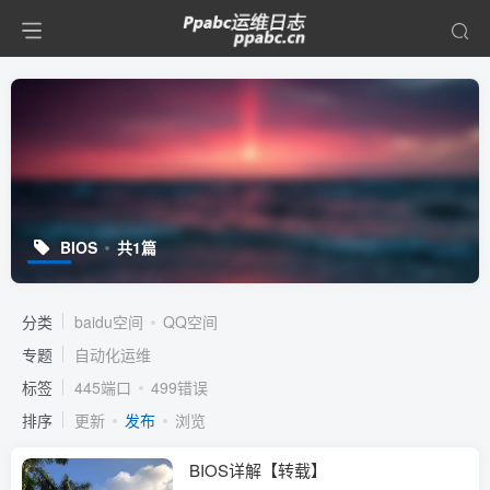
BIOS
共1篇
分类
baidu空间
QQ空间
专题
自动化运维
标签
445端口
499错误
排序
更新
发布
浏览
BIOS详解【转载】