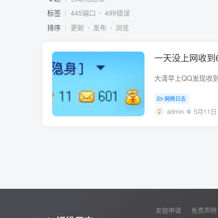
标签
445端口
499错误
排序
更新
发布
浏览
一天没上网收到
网络日志
admin
5月11日 
友链申请
免责声明