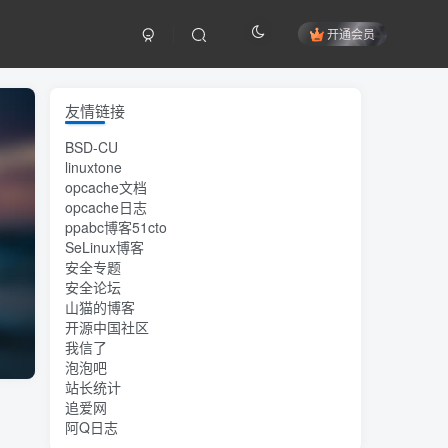
开通会员
友情链接
BSD-CU
linuxtone
opcache文档
opcache日志
ppabc博客51cto
SeLinux博客
安全专题
安全论坛
山猫的博客
开源中国社区
我信了
泡泡吧
站长统计
追爱网
阿Q日志