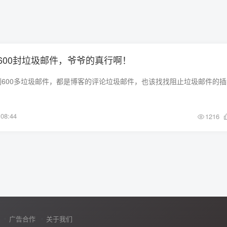
600封垃圾邮件，爷爷的真行啊！
大清早
08:44
1216
广告合作
关于我们