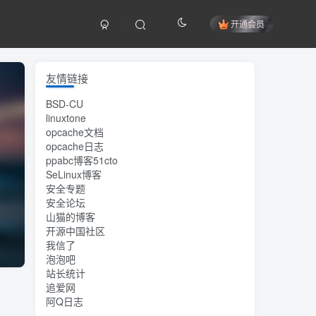
开通会员
友情链接
BSD-CU
linuxtone
opcache文档
opcache日志
ppabc博客51cto
SeLinux博客
安全专题
安全论坛
山猫的博客
开源中国社区
我信了
泡泡吧
站长统计
追爱网
阿Q日志