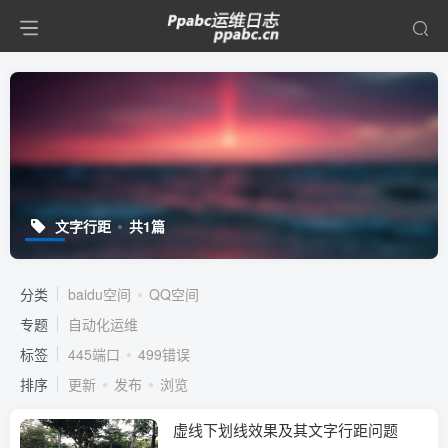
文字行距
共1篇
分类
baidu空间
QQ空间
专题
自动化运维
标签
445端口
499错误
排序
更新
发布
浏览
虚线下划线效果及其文字行距问题