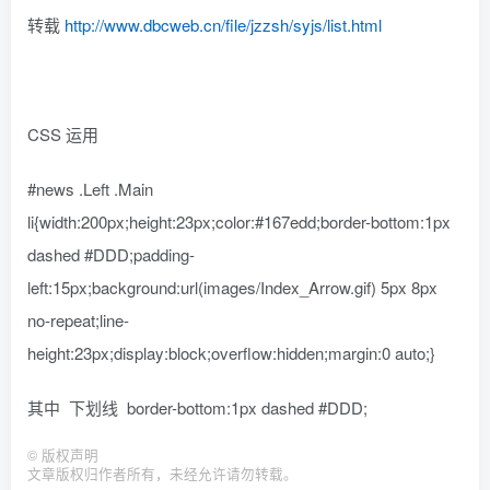
转载
http://www.dbcweb.cn/file/jzzsh/syjs/list.html
CSS 运用
#news .Left .Main
li{width:200px;height:23px;color:#167edd;border-bottom:1px
dashed #DDD;padding-
left:15px;background:url(images/Index_Arrow.gif) 5px 8px
no-repeat;line-
height:23px;display:block;overflow:hidden;margin:0 auto;}
其中 下划线 border-bottom:1px dashed #DDD;
©
版权声明
文章版权归作者所有，未经允许请勿转载。