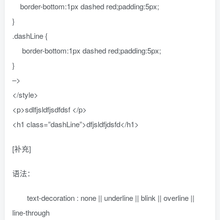
border-bottom:1px dashed red;padding:5px;
}
.dashLine {
border-bottom:1px dashed red;padding:5px;
}
–>
</style>
<p>sdlfjsldfjsdfdsf </p>
<h1 class=”dashLine”>dfjsldfjdsfd</h1>
[补充]
语法：
text-decoration : none || underline || blink || overline ||
line-through