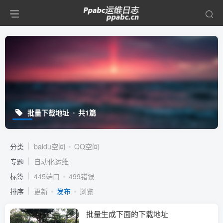
批量下载地址
共1篇
分类
baidu空间
QQ空间
专题
自动化运维
标签
445端口
499错误
排序
更新
发布
浏览
批量生成下面的下载地址