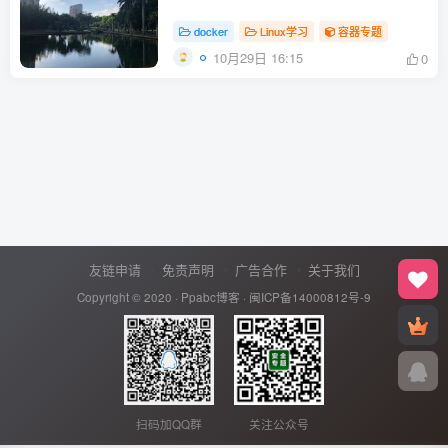
docker
Linux学习
容器专题
10月29日 16:15
0
友链申请
免责声明
广告合作
关于我们
Copyright © 2020 ·
Ppabc博客
·
闽ICP备14000812号-9
扫码加QQ群
关注公众号