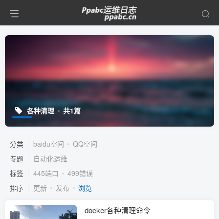
各种清理
共1篇
分类
baidu空间
QQ空间
专题
自动化运维
标签
445端口
499错误
排序
更新
发布
浏览
docker各种清理命令