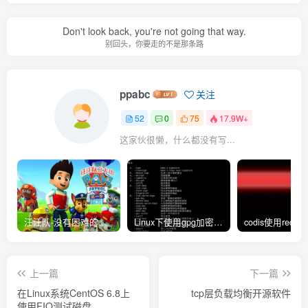
Don't look back, you're not going that way.
别回头，你要走的不是那条路
ppabc
关注
52
0
75
17.9W+
这家伙很懒，什么都没有写...
汪汪队-没有困难的工作，只有勇敢的狗狗
Linux下使用gpg加密和解密文件
上一篇
下一篇
在Linux系统CentOS 6.8上
tcp层负载均衡开源软件
使用FIO测试磁盘