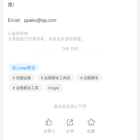
维）
Email：ppabc@qq.com
©
版权声明
文章版权归作者所有，未经允许请勿转载。
THE END
Linux学习
# 快捷运维
# 运维脚本工具库
# 运维脚本
# 运维脚本工具
# kjyw
喜欢就支持以下吧
点赞
0
分享
收藏