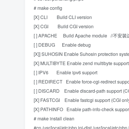
# make config
[X] CLI Build CLI version
[X] CGI Build CGI version
[ ] APACHE Build Apache module //不安
[ ] DEBUG Enable debug
[X]] SUHOSIN Enable Suhosin protection sys
[X] MULTIBYTE Enable zend multibyte support
[ ] IPV6 Enable ipv6 support
[ ] REDIRECT Enable force-cgi-redirect suppor
[ ] DISCARD Enable discard-path support (CG
[X] FASTCGI Enable fastcgi support (CGI onl
[X] PATHINFO Enable path-info-check support
# make install clean
#cp /usr/local/etc/php.ini-dist /usr/local/etc/php.