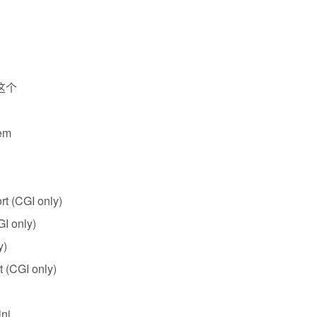
装这个
tem
t (CGI only)
I only)
y)
 (CGI only)
ini