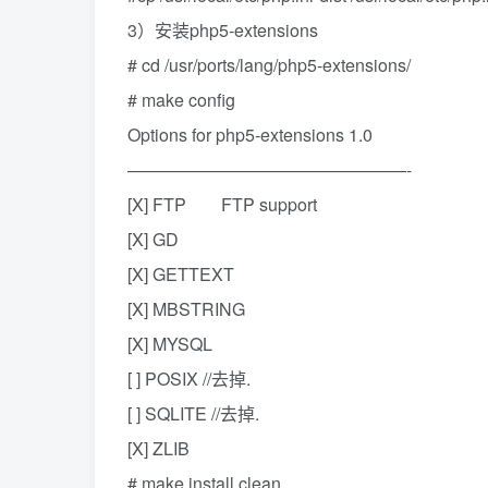
3）安装php5-extensions
# cd /usr/ports/lang/php5-extensions/
# make config
Options for php5-extensions 1.0
————————————————-
[X] FTP FTP support
[X] GD
[X] GETTEXT
[X] MBSTRING
[X] MYSQL
[ ] POSIX //去掉.
[ ] SQLITE //去掉.
[X] ZLIB
# make install clean