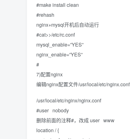
#make install clean
#rehash
nginx+mysql开机后自动运行
#cat>>/etc/rc.conf
mysql_enable=”YES”
nginx_enable=”YES”
#
7)配置nginx
编辑nginx配置文件/usr/local/etc/nginx.conf
/usr/local/etc/nginx/nginx.conf
#user nobody
删除前面的注释#，改成 user www
location / {