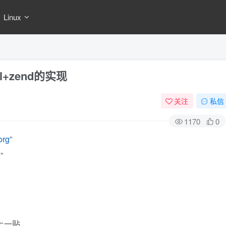
Linux
sql+zend的实现
关注
私信
1170
0
org
”
g
”
上一贴