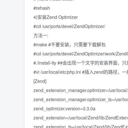
#rehash
4)安装Zend Optimizer
#cd /usr/ports/devel/ZendOptimizer/
方法一:
#make #不要安装，只需要下载解包
#cd /usr/ports/devel/ZendOptimizer/work/ZendO
#./install-tty ##会出现一个文字的安装
#vi /usr/local/etc/php.ini #插入
[Zend]
zend_extension_manager.optimizer=/usr/local/Z
zend_extension_manager.optimizer_ts=/usr/loc
zend_optimizer.version=3.3.0a
zend_extension=/usr/local/Zend/lib/ZendExte
zend_extension_ts=/usr/local/Zend/lib/Zend