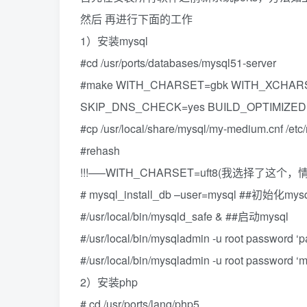
然后 再进行下面的工作
1）安装mysql
#cd /usr/ports/databases/mysql51-server
#make WITH_CHARSET=gbk WITH_XCHAR
SKIP_DNS_CHECK=yes BUILD_OPTIMIZED
#cp /usr/local/share/mysql/my-medium.cnf /etc/
#rehash
!!!—–WITH_CHARSET=uft8(我选择了这
# mysql_install_db –user=mysql ##初始化mys
#/usr/local/bin/mysqld_safe & ##启动mysql
#/usr/local/bin/mysqladmin -u root pa
#/usr/local/bin/mysqladmin -u root password 
2）安装php
# cd /usr/ports/lang/php5