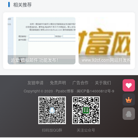
相关推荐
追爱 模拟邮件 功能发布！
www.92cf.com网站开发构架
友链申请
免责声明
广告合作
关于我们
Copyright © 2020 ·
Ppabc博客
·
闽ICP备14000812号-9
扫码加QQ群
关注公众号