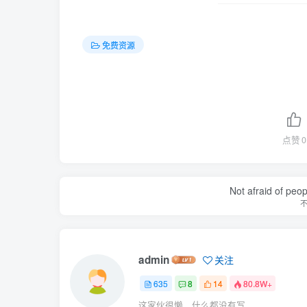
免费资源
点赞
0
Not afraid of peop
admin
关注
635
8
14
80.8W+
这家伙很懒，什么都没有写...