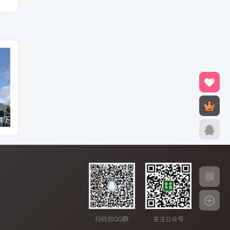
微软microsoft旗下邮箱帐号注册链接
发现一个不错的网站，可以制作WAP网站
一个JS的仿li
扫码加QQ群
关注公众号