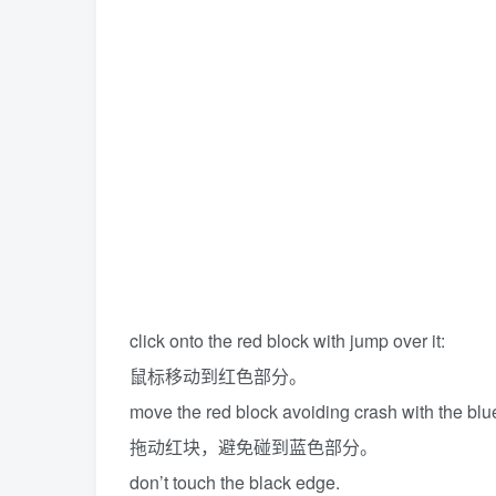
click onto the red block with jump over it:
鼠标移动到红色部分。
move the red block avoiding crash with the bl
拖动红块，避免碰到蓝色部分。
don’t touch the black edge.