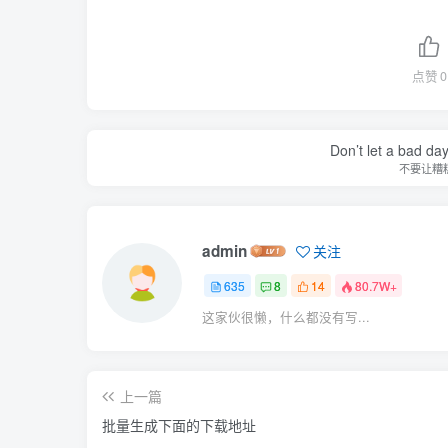
点赞
0
Don’t let a bad da
不要让糟
admin
关注
635
8
14
80.7W+
这家伙很懒，什么都没有写...
上一篇
批量生成下面的下载地址