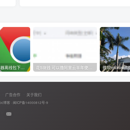
谷歌Chrome浏览器离线包下载【更新于:2017-02-02】
花5块钱 可以撸阿里云半年使用期
广告合作
关于我们
abc博客
·
闽ICP备14000812号-9