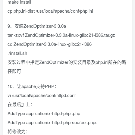
make install
cp php.ini-dist /usr/local/apache/conf/php.ini
9、安装ZendOptimizer-3.3.0a
tar -zxvf ZendOptimizer-3.3.0a-linux-glibc21-i386.tar.gz
cd ZendOptimizer-3.3.0a-linux-glibc21-i386
./install.sh
安装过程中指定ZendOptimizer的安装目录及php.ini所在的路
径即可
10、让apache支持PHP：
vi /usr/local/apache/conf/httpd.conf
在最后加上：
AddType application/x-httpd-php .php
AddType application/x-httpd-php-source .phps
将
修改为：