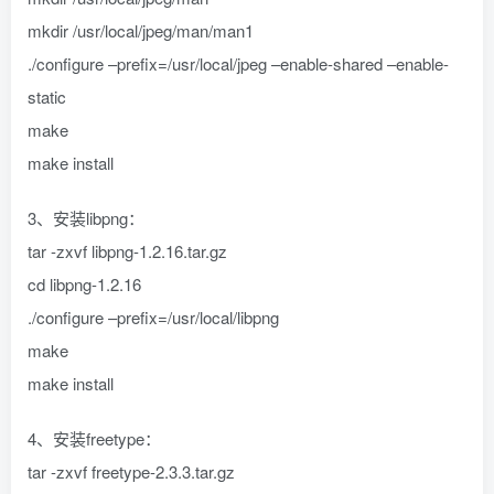
mkdir /usr/local/jpeg/man/man1
./configure –prefix=/usr/local/jpeg –enable-shared –enable-
static
make
make install
3、安装libpng：
tar -zxvf libpng-1.2.16.tar.gz
cd libpng-1.2.16
./configure –prefix=/usr/local/libpng
make
make install
4、安装freetype：
tar -zxvf freetype-2.3.3.tar.gz