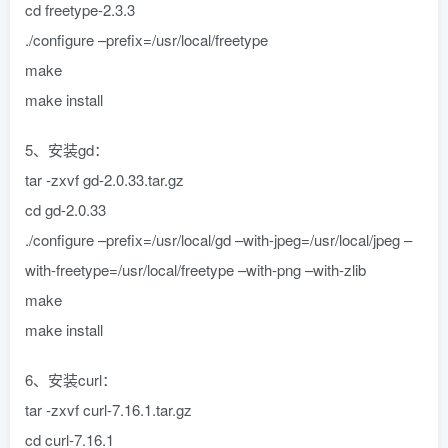
cd freetype-2.3.3
./configure –prefix=/usr/local/freetype
make
make install
5、安装gd：
tar -zxvf gd-2.0.33.tar.gz
cd gd-2.0.33
./configure –prefix=/usr/local/gd –with-jpeg=/usr/local/jpeg –
with-freetype=/usr/local/freetype –with-png –with-zlib
make
make install
6、安装curl：
tar -zxvf curl-7.16.1.tar.gz
cd curl-7.16.1