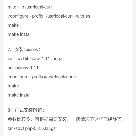
mkdir -p /usr/local/curl
./configure –prefix=/usr/local/curl –with-ssl
make
make install
7、安装libiconv：
tar -zxvf libiconv-1.11.tar.gz
cd libiconv-1.11
./configure –prefix=/usr/local/iconv
make
make install
8、正式安装PHP：
参数比较多，可根据需要安装，一般情况下这些已经够了。
tar -zxvf php-5.2.5.tar.gz