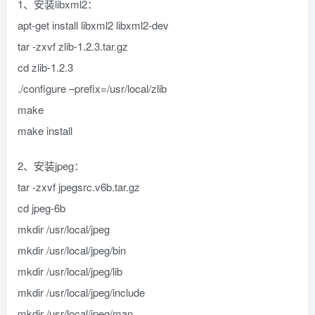
1、安装libxml2：
apt-get install libxml2 libxml2-dev
tar -zxvf zlib-1.2.3.tar.gz
cd zlib-1.2.3
./configure –prefix=/usr/local/zlib
make
make install
2、安装jpeg：
tar -zxvf jpegsrc.v6b.tar.gz
cd jpeg-6b
mkdir /usr/local/jpeg
mkdir /usr/local/jpeg/bin
mkdir /usr/local/jpeg/lib
mkdir /usr/local/jpeg/include
mkdir /usr/local/jpeg/man