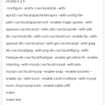
cd php-5.2.5
./configure –prefix=/usr/local/php –with-
apxs2=/usr/local/apache/bin/apxs –with-config-file-
path=/usr/local/apache/conf –enable-magic-quotes –with-
openssl=/usr/local/ssl –with-zlib=/usr/local/zlib –with-zlib-
dir=/usr/local/zlib –with-curl=/usr/local/curl –enable-ftp –with-
openssl-dir=/usr/local/ssl –with-gd=/usr/local/gd –with-jpeg-
dir=/usr/local/jpeg –with-png-dir=/usr/local/libpng –with-
freetype-dir=/usr/local/freetype –enable-gd-native-ttf –enable-
mbstring –with-mysql=/usr/local/mysql –with-pdo-
mysql=/usr/local/mysql –enable-soap –enable-sockets –
enable-zip –with-iconv –enable-zend-multibyte –with-mysql-
sock=/tmp/mysql.sock –enable-sqlite-utf8
make
make test