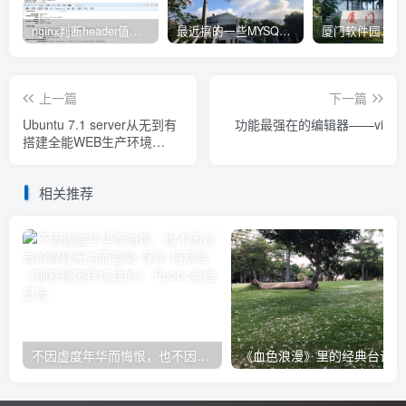
nginx判断header值转发不同upstream处理
最近搞的一些MYSQL相关的docker镜像
上一篇
下一篇
Ubuntu 7.1 server从无到有
功能最强在的编辑器——vi
搭建全能WEB生产环境
（二）
相关推荐
不因虚度年华而悔恨，也不因过去的碌碌无为而羞耻-保尔·柯察金 《钢铁是怎样炼成的》
《血色浪漫》里的经典台词