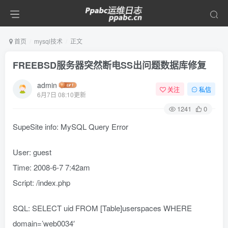
首页
mysql技术
正文
FREEBSD服务器突然断电SS出问题数据库修复
admin
关注
私信
6月7日 08:10更新
1241
0
SupeSite info: MySQL Query Error
User: guest
Time: 2008-6-7 7:42am
Script: /index.php
SQL: SELECT uid FROM [Table]userspaces WHERE
domain=’web0034′