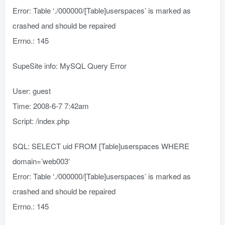
Error: Table ‘./000000/[Table]userspaces’ is marked as
crashed and should be repaired
Errno.: 145
SupeSite info: MySQL Query Error
User: guest
Time: 2008-6-7 7:42am
Script: /index.php
SQL: SELECT uid FROM [Table]userspaces WHERE
domain=’web003′
Error: Table ‘./000000/[Table]userspaces’ is marked as
crashed and should be repaired
Errno.: 145