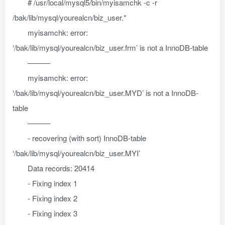
# /usr/local/mysql5/bin/myisamchk -c -r
/bak/lib/mysql/yourealcn/biz_user.*
myisamchk: error:
‘/bak/lib/mysql/yourealcn/biz_user.frm’ is not a InnoDB-table
———
myisamchk: error:
‘/bak/lib/mysql/yourealcn/biz_user.MYD’ is not a InnoDB-
table
———
- recovering (with sort) InnoDB-table
‘/bak/lib/mysql/yourealcn/biz_user.MYI’
Data records: 20414
- Fixing index 1
- Fixing index 2
- Fixing index 3