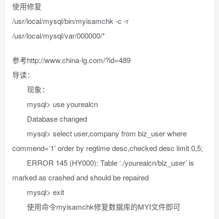
使用修复
/usr/local/mysql/bin/myisamchk -c -r
/usr/local/mysql/var/000000/*
参考http://www.china-lg.com/?id=489
导读：
现象：
mysql> use yourealcn
Database changed
mysql> select user,company from biz_user where
commend=’1′ order by regtime desc,checked desc limit 0,5;
ERROR 145 (HY000): Table ‘./yourealcn/biz_user’ is
marked as crashed and should be repaired
mysql> exit
使用命令myisamchk修复数据库的MYI文件即可