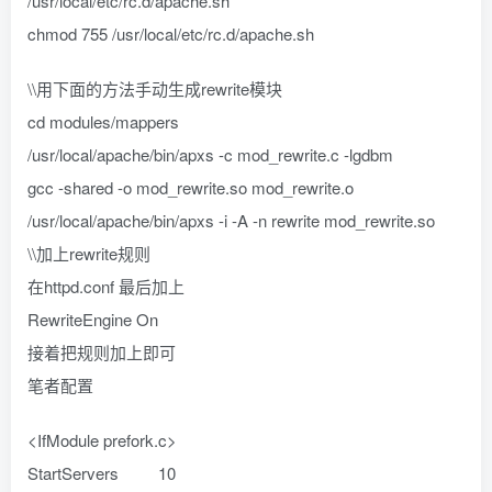
/usr/local/etc/rc.d/apache.sh
chmod 755 /usr/local/etc/rc.d/apache.sh
\\用下面的方法手动生成rewrite模块
cd modules/mappers
/usr/local/apache/bin/apxs -c mod_rewrite.c -lgdbm
gcc -shared -o mod_rewrite.so mod_rewrite.o
/usr/local/apache/bin/apxs -i -A -n rewrite mod_rewrite.so
\\加上rewrite规则
在httpd.conf 最后加上
RewriteEngine On
接着把规则加上即可
笔者配置
<IfModule prefork.c>
StartServers 10