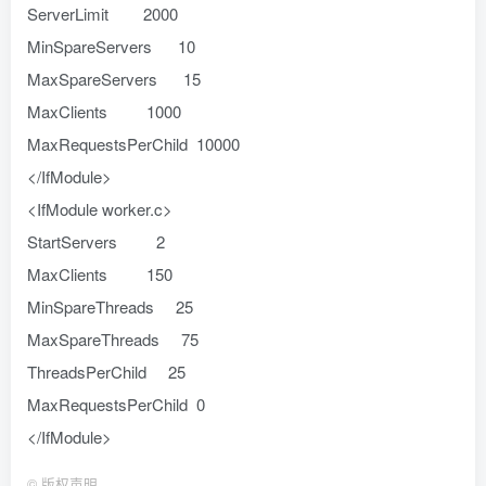
ServerLimit 2000
MinSpareServers 10
MaxSpareServers 15
MaxClients 1000
MaxRequestsPerChild 10000
</IfModule>
<IfModule worker.c>
StartServers 2
MaxClients 150
MinSpareThreads 25
MaxSpareThreads 75
ThreadsPerChild 25
MaxRequestsPerChild 0
</IfModule>
©
版权声明