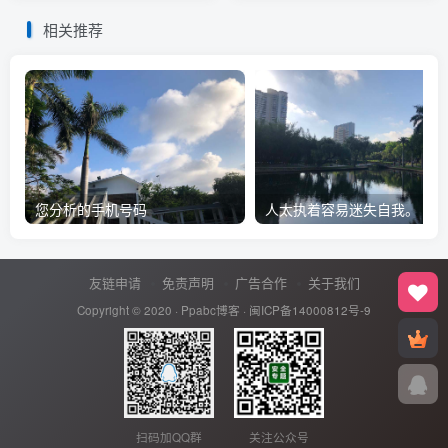
相关推荐
您分析的手机号码
人太执着容易迷失自我。
友链申请
免责声明
广告合作
关于我们
Copyright © 2020 ·
Ppabc博客
·
闽ICP备14000812号-9
扫码加QQ群
关注公众号