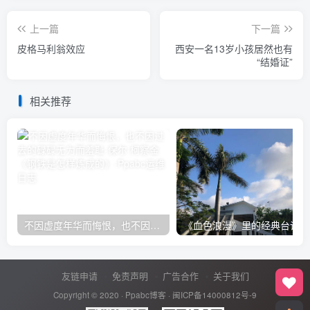
上一篇
下一篇
皮格马利翁效应
西安一名13岁小孩居然也有
“结婚证”
相关推荐
不因虚度年华而悔恨，也不因过去的碌碌无为而羞耻-保尔·柯察金 《钢铁是怎样炼成的》
《血色浪漫》里的经典台词
友链申请
免责声明
广告合作
关于我们
Copyright © 2020 ·
Ppabc博客
·
闽ICP备14000812号-9