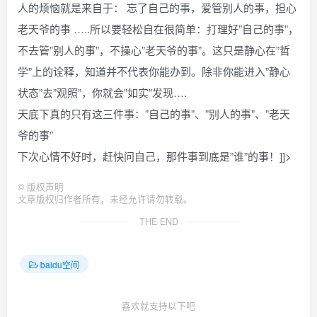
人的烦恼就是来自于： 忘了自己的事，爱管别人的事，担心
老天爷的事 …..所以要轻松自在很简单：打理好”自己的事”，
不去管”别人的事”，不操心”老天爷的事”。这只是静心在”哲
学”上的诠释，知道并不代表你能办到。除非你能进入”静心
状态”去”观照”，你就会”如实”发现….
天底下真的只有这三件事：”自己的事”、”别人的事”、”老天
爷的事”
下次心情不好时，赶快问自己，那件事到底是”谁”的事！]]>
©
版权声明
文章版权归作者所有，未经允许请勿转载。
THE END
baidu空间
喜欢就支持以下吧