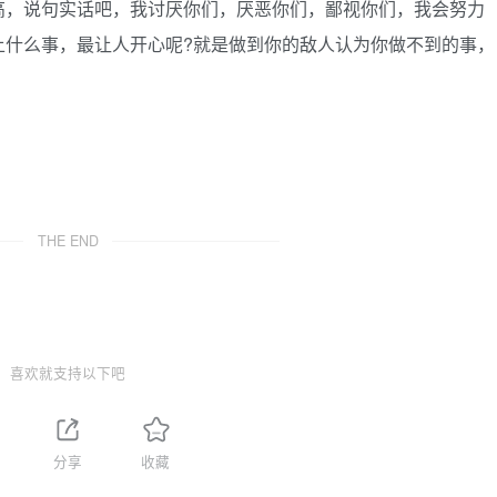
高，说句实话吧，我讨厌你们，厌恶你们，鄙视你们，我会努力
上什么事，最让人开心呢?就是做到你的敌人认为你做不到的事，
THE END
喜欢就支持以下吧
分享
收藏