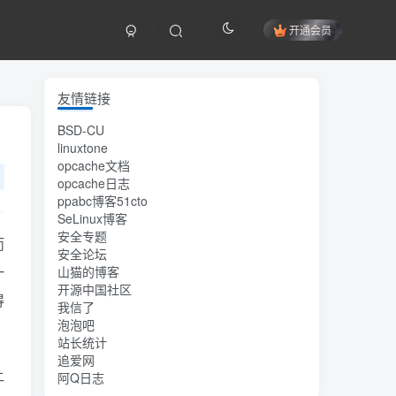
开通会员
友情链接
BSD-CU
linuxtone
opcache文档
opcache日志
ppabc博客51cto
SeLinux博客
安全专题
而
安全论坛
一
山猫的博客
开源中国社区
得
我信了
泡泡吧
站长统计
追爱网
让
阿Q日志