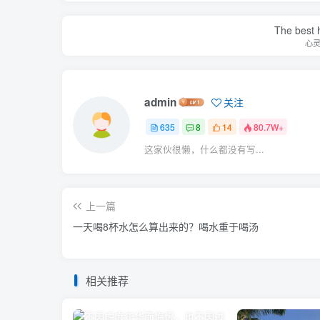
The best h
心
admin
关注
635
8
14
80.7W+
这家伙很懒，什么都没有写...
上一篇
一天喝8杯水怎么算出来的？喝水重于喝汤
相关推荐