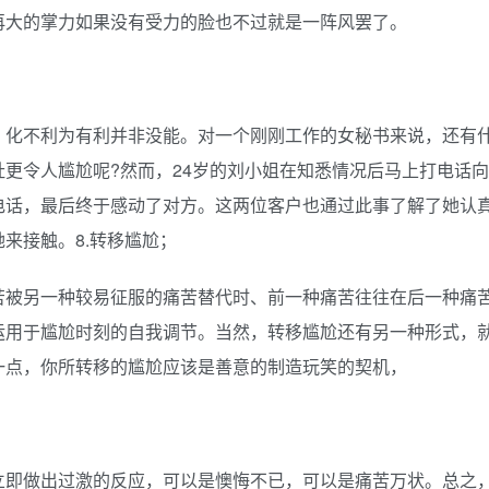
再大的掌力如果没有受力的脸也不过就是一阵风罢了。
，化不利为有利并非没能。对一个刚刚工作的女秘书来说，还有
更令人尴尬呢?然而，24岁的刘小姐在知悉情况后马上打电话向
电话，最后终于感动了对方。这两位客户也通过此事了解了她认
来接触。8.转移尴尬；
苦被另一种较易征服的痛苦替代时、前一种痛苦往往在后一种痛
运用于尴尬时刻的自我调节。当然，转移尴尬还有另一种形式，
一点，你所转移的尴尬应该是善意的制造玩笑的契机，
立即做出过激的反应，可以是懊悔不已，可以是痛苦万状。总之