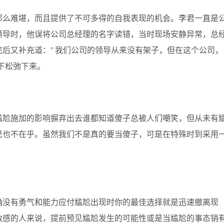
那么难堪，而且提供了不可多得的自我表现的机会。李君一直是
领导时，他误将公司总经理的名字读错，当时现场安静异常，总
后又补充道：” 我们公司的领导从来没有架子，但在这个公司，
下松弛下来。
；
尴尬施加的影响摒弃出去谁都知道傻子总被人们嘲笑，但从未有
己也不在乎。虽然我们不是真的要当傻子，可是在特殊时到采用
确没有勇气和能力应付尴尬出现时你的最佳选择就是迅速撤离现
敏感的人来说，提前预见尴尬发生的可能性或是当尴尬的事态销