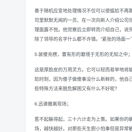
善于随机应变地处理情况不仅可以使尴尬不再
司里默默无闻的一员、在一次向新人介绍公司
理面露不悦。他觉察后立即转而介绍自己，说完
除了领导的名字什么都不许错。”紧张的场面一
5.装傻充楞，置有形的窘境于无形的无知之中
这是厚脸皮的万用灵方。它可以轻而易举地将
尬时刻，因为傻子做傻事没什么新鲜的，他自
些特殊方法来脱危解困又有什么不好呢?
6.迅速撤离现场；
惹不起躲得起，三十六计走为上策。如果你的
场，越快越好。对那些天生胆小怕事但是异常