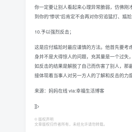
你一定要让别人看起来心理异常脆弱，仿佛刚
到你的”惨状”后肯定不会再对你穷追猛打、尴
10.予以强烈反击；
这是应付尴尬时最应谨慎的方法。他首先要考
身并不是大得惊人的问题，充其量是一个过失
如反击的结果是解脱了自己而伤害了别人，那
接体现着当事人对另一方人的了解和反击的力
来源：妈妈在线 via:幸福生活博客
]]>
©
版权声明
文章版权归作者所有，未经允许请勿转载。