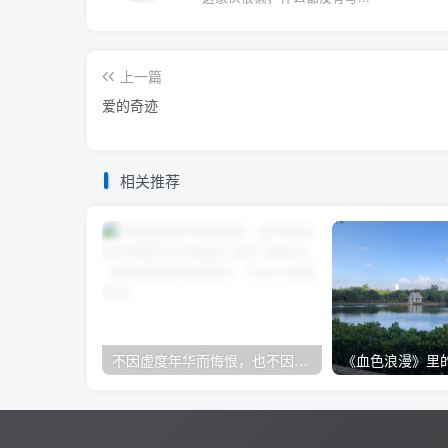
上一篇
爱的奇迹
相关推荐
不因虚度年华而悔恨，也不因过去的碌碌无为而羞耻-保尔·柯察金 《钢铁是怎样炼成的》
《血色浪漫》里