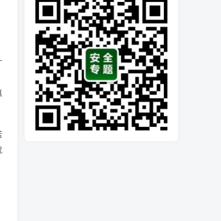
什
真
苦
就
，