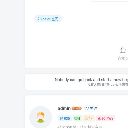
baidu空间
点赞
0
Nobody can go back and start a new beg
没有人可以回到过去从头再
admin
关注
635
8
14
80.7W+
这家伙很懒，什么都没有写...