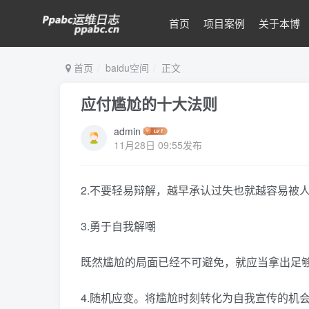
首页
项目案例
关于本博
首页
baidu空间
正文
应付尴尬的十大法则
admin
11月28日 09:55发布
2.不要轻易辩解，越早承认过失也就越容易被
3.勇于自我解嘲
既然尴尬的局面已经不可避免，就应当拿出足
4.随机应变。将尴尬时刻转化为自我宣传的机