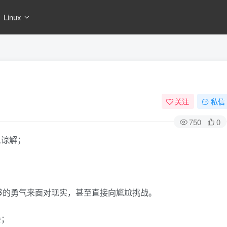
Linux
关注
私信
750
0
人谅解；
够的勇气来面对现实，甚至直接向尴尬挑战。
会；