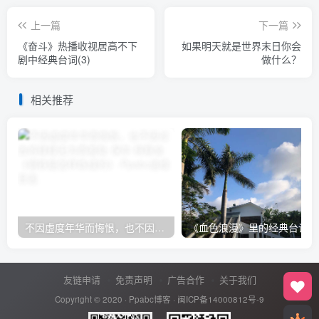
上一篇
下一篇
《奋斗》热播收视居高不下
如果明天就是世界末日你会
剧中经典台词(3)
做什么？
相关推荐
不因虚度年华而悔恨，也不因过去的碌碌无为而羞耻-保尔·柯察金 《钢铁是怎样炼成的》
《血色浪漫》里的经典台词
友链申请
免责声明
广告合作
关于我们
Copyright © 2020 ·
Ppabc博客
·
闽ICP备14000812号-9