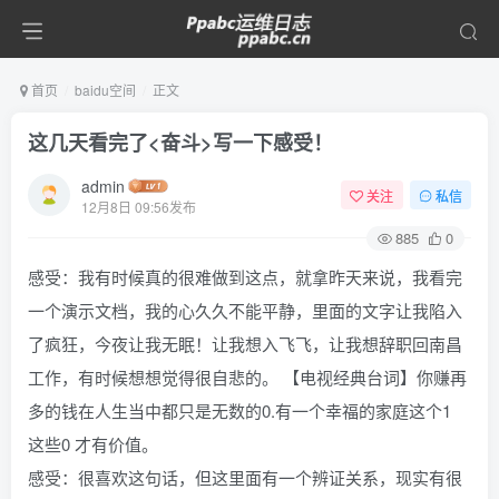
首页
baidu空间
正文
这几天看完了<奋斗>写一下感受！
admin
关注
私信
12月8日 09:56发布
885
0
感受：我有时候真的很难做到这点，就拿昨天来说，我看完
一个演示文档，我的心久久不能平静，里面的文字让我陷入
了疯狂，今夜让我无眠！让我想入飞飞，让我想辞职回南昌
工作，有时候想想觉得很自悲的。 【电视经典台词】你赚再
多的钱在人生当中都只是无数的0.有一个幸福的家庭这个1
这些0 才有价值。
感受：很喜欢这句话，但这里面有一个辨证关系，现实有很