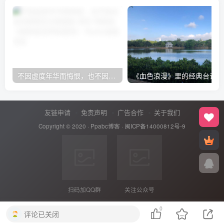
不因虚度年华而悔恨，也不因过去的碌碌无为而羞耻-保尔·柯察金 《钢铁是怎样炼成的》
《血色浪漫》里的经典台词
友链申请
免责声明
广告合作
关于我们
Copyright © 2020 ·
Ppabc博客
·
闽ICP备14000812号-9
扫码加QQ群
关注公众号
0
评论已关闭