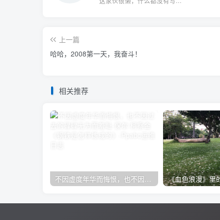
这家伙很懒，什么都没有写...
上一篇
哈哈，2008第一天，我奋斗！
相关推荐
不因虚度年华而悔恨，也不因过去的碌碌无为而羞耻-保尔·柯察金 《钢铁是怎样炼成的》
《血色浪漫》里