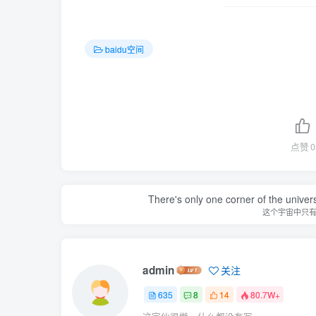
baidu空间
点赞
0
There's only one corner of the univer
这个宇宙中只
admin
关注
635
8
14
80.7W+