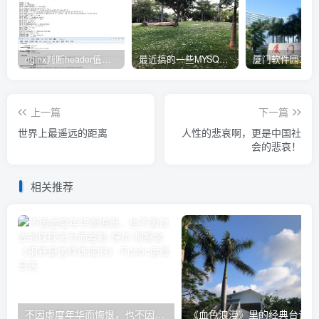
nginx判断header值转发不同upstream处理
最近搞的一些MYSQL相关的docker镜像
上一篇
下一篇
世界上最遥远的距离
人性的悲哀啊，更是中国社
会的悲哀！
相关推荐
不因虚度年华而悔恨，也不因过去的碌碌无为而羞耻-保尔·柯察金 《钢铁是怎样炼成的》
《血色浪漫》里的经典台词