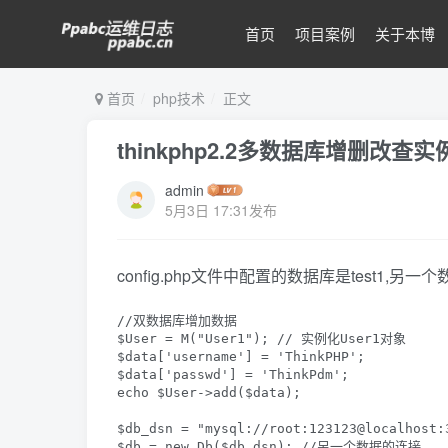
首页
项目案例
关于本博
首页
php技术
正文
thinkphp2.2多数据库增删改查
admin
5月3日 17:31发布
config.php文件中配置的数据库是test1,另一个
//双数据库增加数据

$User = M("User1"); // 实例化User1对象

$data['username'] = 'ThinkPHP';

$data['passwd'] = 'ThinkPdm';

echo $User->add($data);

$db_dsn = "mysql://root:123123@localhost:3
$db = new Db($db_dsn); //另一个数据的连接
