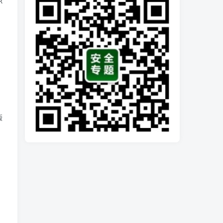
E `think_user1`.`id` =7");

.2版本已经删除不了addConnect方法