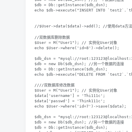
$db = Db::getInstance($db_dsn);

echo $db->execute("INSERT INTO `test2`.`t
//$User->data($data)->add(); //使用data
//双数据库删除数据

$User = M("User1"); // 实例化User对象

echo $User->where('id=8')->delete(); 

$db_dsn = "mysql://root:123123@localhost:3
$db = new Db($db_dsn); //另一个数据的连接

$db = Db::getInstance($db_dsn);

echo $db->execute("DELETE FROM `test2`.`t
////双数据库修改数据

$User = M("User1"); // 实例化User对象

$data['username'] = 'Thi111c';

$data['passwd'] = 'Think111c';

echo $User->where('id=7')->save($data); 

$db_dsn = "mysql://root:123123@localhost:3
$db = new Db($db_dsn); //另一个数据的连接

$db = Db::getInstance($db_dsn);
