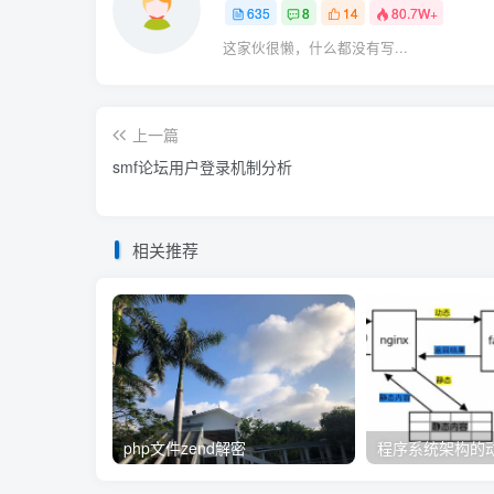
635
8
14
80.7W+
这家伙很懒，什么都没有写...
上一篇
smf论坛用户登录机制分析
相关推荐
php文件zend解密
程序系统架构的