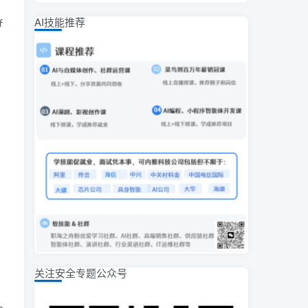
AI技能推荐
', 'sss')");

关注安全专题公众号