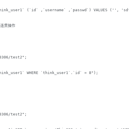
hink_user1` (`id` ,`username` ,`passwd`) VALUES ('', 'sdf
方法连贯操作
306/test2";

hink_user1` WHERE `think_user1`.`id` = 8");

306/test2";
