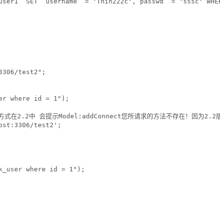
user1` SET `username` = 'Thin222c',`passwd` = 'sssc' WHER
306/test2";

r where id = 1");  	

nnect方式在2.2中 会提示Model:addConnect您所请求的方法不存在！因为2
st:3306/test2';

_user where id = 1");  
