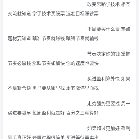
改变思路学技术 相互
交流就知道 学了技术买股票 选准目标赚钞票
下周要买什么票 热点
题材要知道 踏准节奏就赚钱 踏错节奏就输钱
节奏决定你的钱 掌握
节奏必赢钱 涨跌节奏如加快 你的速度也要快
买进盈利算外快 如果
不赢斩仓快 黑马要从哪里找 周五涨停里面找
走势强势更要找 周一
买进要趁早 每周盈利就是好 百分之三就算好
如果超过更加好 盈利
到手真正好 炒股过程很简单 买进等待再卖出