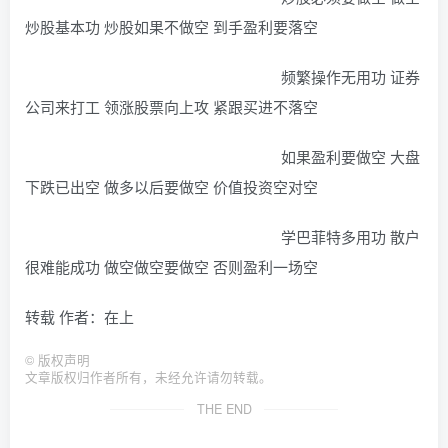
炒股基本功 炒股如果不做空 到手盈利要落空
频繁操作无用功 证券
公司来打工 领涨股票向上攻 紧跟买进不落空
如果盈利要做空 大盘
下跌已出空 做多以后要做空 价值投资空对空
学巴菲特多用功 散户
很难能成功 做空做空要做空 否则盈利一场空
转载 作者：在上
©
版权声明
文章版权归作者所有，未经允许请勿转载。
THE END