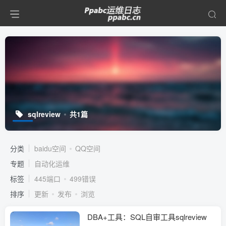
sqlreview
共1篇
分类
baidu空间
QQ空间
专题
自动化运维
标签
445端口
499错误
排序
更新
发布
浏览
DBA+工具：SQL自审工具sqlreview