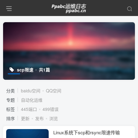
scp限速
共1篇
分类
baidu空间
QQ空间
专题
自动化运维
标签
445端口
499错误
排序
更新
发布
浏览
Linux系统下scp和rsync限速传输