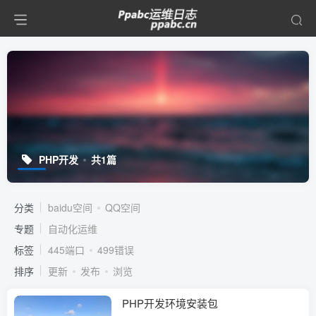
PHP开发
共1篇
分类
baidu空间
QQ空间
专题
自动化运维
标签
445端口
499错误
排序
更新
发布
浏览
PHP开发环境安装包