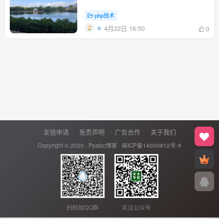
php技术
4月22日 16:50
0
友链申请
免责声明
广告合作
关于我们
Copyright © 2020 ·
Ppabc博客
·
闽ICP备14000812号-9
扫码加QQ群
关注公众号