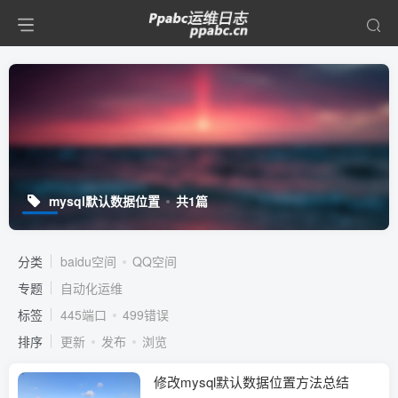
mysql默认数据位置
共1篇
分类
baidu空间
QQ空间
专题
自动化运维
标签
445端口
499错误
排序
更新
发布
浏览
修改mysql默认数据位置方法总结