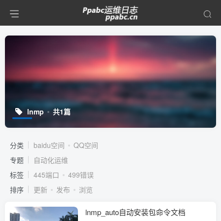
lnmp
共1篇
分类
baidu空间
QQ空间
专题
自动化运维
标签
445端口
499错误
排序
更新
发布
浏览
lnmp_auto自动安装包命令文档